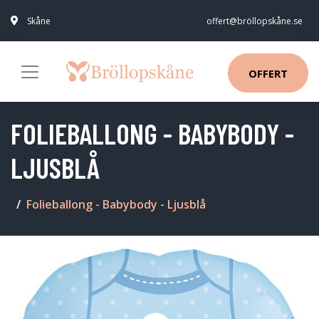
Skåne
offert@bröllopskåne.se
OFFERT
FOLIEBALLONG - BABYBODY -
LJUSBLÅ
Folieballong - Babybody - Ljusblå