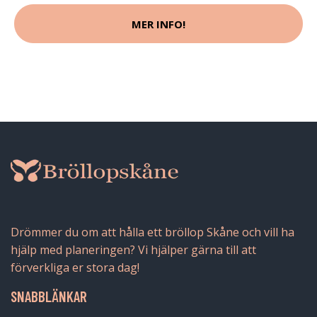
MER INFO!
Drömmer du om att hålla ett bröllop Skåne och vill ha
hjälp med planeringen? Vi hjälper gärna till att
förverkliga er stora dag!
SNABBLÄNKAR