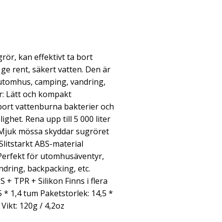
rör, kan effektivt ta bort
 ge rent, säkert vatten. Den är
 utomhus, camping, vandring,
r: Lätt och kompakt
bort vattenburna bakterier och
ghet. Rena upp till 5 000 liter
n. Mjuk mössa skyddar sugröret
 Slitstarkt ABS-material
. Perfekt för utomhusäventyr,
dring, backpacking, etc.
S + TPR + Silikon Finns i flera
5 * 1,4 tum Paketstorlek: 14,5 *
 Vikt: 120g / 4,2oz