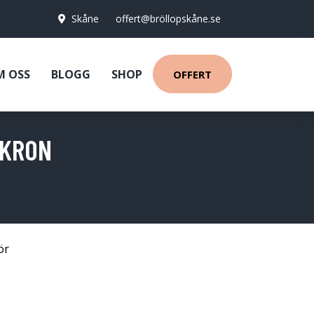
Skåne
offert@bröllopskåne.se
M OSS
BLOGG
SHOP
OFFERT
IKRON
ör