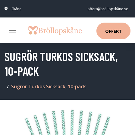
Skåne
offert@bröllopskåne.se
OFFERT
SUGRÖR TURKOS SICKSACK,
10-PACK
Sugrör Turkos Sicksack, 10-pack