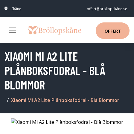
Skåne
offert@bröllopskåne.se
OFFERT
XIAOMI MI A2 LITE
PLÅNBOKSFODRAL - BLÅ
BLOMMOR
Xiaomi Mi A2 Lite Plånboksfodral - Blå Blommor