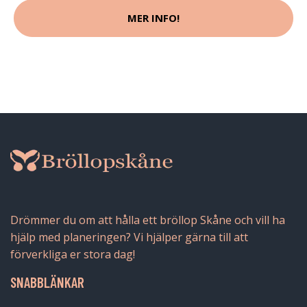
MER INFO!
Drömmer du om att hålla ett bröllop Skåne och vill ha
hjälp med planeringen? Vi hjälper gärna till att
förverkliga er stora dag!
SNABBLÄNKAR