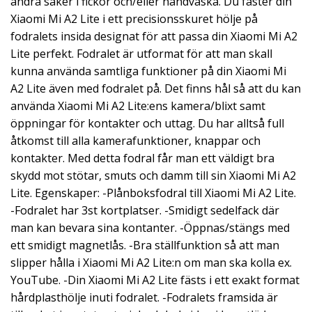
andra saker i fickor och/eller handväska. Du fäster din
Xiaomi Mi A2 Lite i ett precisionsskuret hölje på
fodralets insida designat för att passa din Xiaomi Mi A2
Lite perfekt. Fodralet är utformat för att man skall
kunna använda samtliga funktioner på din Xiaomi Mi
A2 Lite även med fodralet på. Det finns hål så att du kan
använda Xiaomi Mi A2 Lite:ens kamera/blixt samt
öppningar för kontakter och uttag. Du har alltså full
åtkomst till alla kamerafunktioner, knappar och
kontakter. Med detta fodral får man ett väldigt bra
skydd mot stötar, smuts och damm till sin Xiaomi Mi A2
Lite. Egenskaper: -Plånboksfodral till Xiaomi Mi A2 Lite.
-Fodralet har 3st kortplatser. -Smidigt sedelfack där
man kan bevara sina kontanter. -Öppnas/stängs med
ett smidigt magnetlås. -Bra ställfunktion så att man
slipper hålla i Xiaomi Mi A2 Lite:n om man ska kolla ex.
YouTube. -Din Xiaomi Mi A2 Lite fästs i ett exakt format
hårdplasthölje inuti fodralet. -Fodralets framsida är