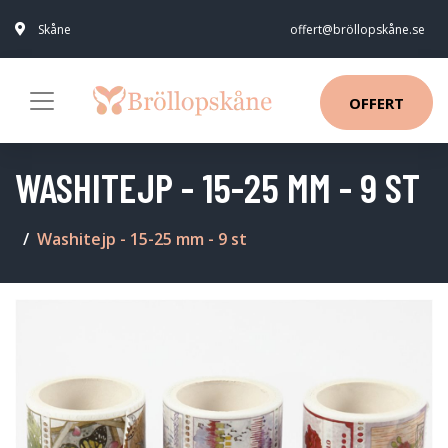
Skåne
offert@bröllopskåne.se
OFFERT
WASHITEJP - 15-25 MM - 9 ST
Washitejp - 15-25 mm - 9 st