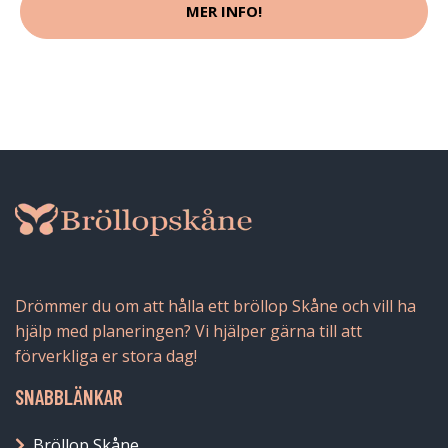
MER INFO!
Drömmer du om att hålla ett bröllop Skåne och vill ha
hjälp med planeringen? Vi hjälper gärna till att
förverkliga er stora dag!
SNABBLÄNKAR
Bröllop Skåne