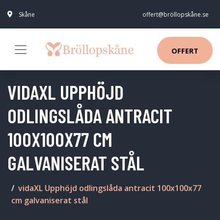
Skåne
offert@bröllopskåne.se
OFFERT
VIDAXL UPPHÖJD
ODLINGSLÅDA ANTRACIT
100X100X77 CM
GALVANISERAT STÅL
vidaXL Upphöjd odlingslåda antracit 100x100x77
cm galvaniserat stål