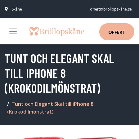
Skåne
offert@bröllopskåne.se
OFFERT
TUNT OCH ELEGANT SKAL
TILL IPHONE 8
(KROKODILMÖNSTRAT)
Tunt och Elegant Skal till iPhone 8
(Krokodilmönstrat)