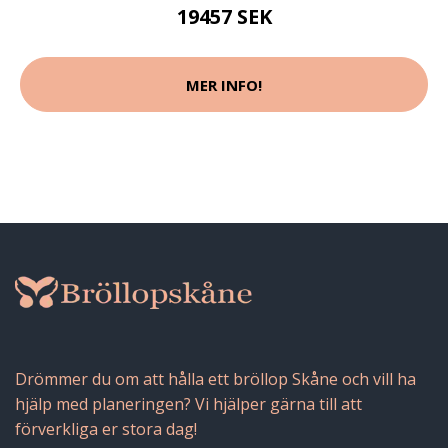
19457 SEK
MER INFO!
Drömmer du om att hålla ett bröllop Skåne och vill ha
hjälp med planeringen? Vi hjälper gärna till att
förverkliga er stora dag!