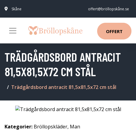
Skåne
offert@bröllopskåne.se
OFFERT
TRÄDGÅRDSBORD ANTRACIT
81,5X81,5X72 CM STÅL
Trädgårdsbord antracit 81,5x81,5x72 cm stål
Kategorier:
Bröllopskläder
,
Man