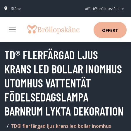
Skåne
offert@bröllopskåne.se
OFFERT
TD® FLERFÄRGAD LJUS
KRANS LED BOLLAR INOMHUS
UTOMHUS VATTENTÄT
FÖDELSEDAGSLAMPA
BARNRUM LYKTA DEKORATION
TD® flerfärgad ljus krans led bollar inomhus