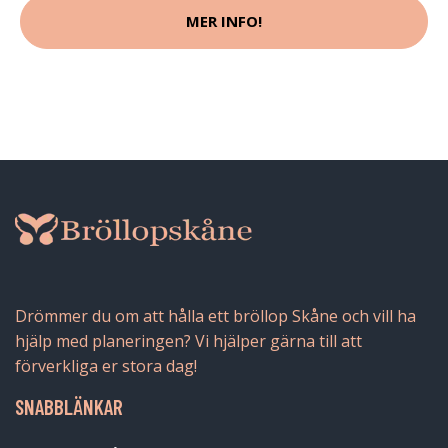
MER INFO!
Drömmer du om att hålla ett bröllop Skåne och vill ha
hjälp med planeringen? Vi hjälper gärna till att
förverkliga er stora dag!
SNABBLÄNKAR