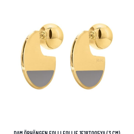
DAM ÖRHÄNGEN FOLLI FOLLIE 1E18T005YA (3 CM)