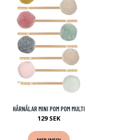
HÅRNÅLAR MINI POM POM MULTI
129 SEK
MER INFO!