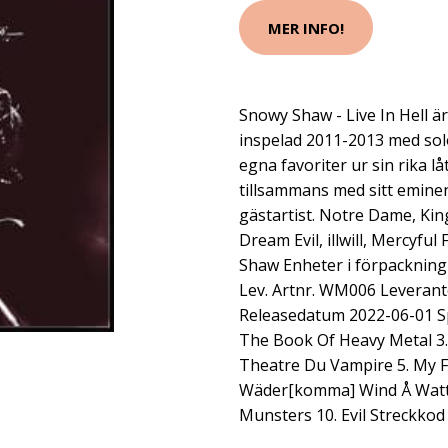
MER INFO!
Snowy Shaw - Live In Hell är
inspelad 2011-2013 med sol
egna favoriter ur sin rika l
tillsammans med sitt emine
gästartist. Notre Dame, Ki
Dream Evil, illwill, Mercyful
Shaw Enheter i förpackning
Lev. Artnr. WM006 Leveran
Releasedatum 2022-06-01 Sp
The Book Of Heavy Metal 3.
Theatre Du Vampire 5. My Fr
Wäder[komma] Wind Å Watten
Munsters 10. Evil Streckko