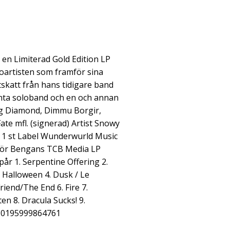
 en Limiterad Gold Edition LP
oartisten som framför sina
åtskatt från hans tidigare band
nta soloband och en och annan
ng Diamond, Dimmu Borgir,
 Fate mfl. (signerad) Artist Snowy
 1 st Label Wunderwurld Music
tör Bengans TCB Media LP
år 1. Serpentine Offering 2.
 Halloween 4. Dusk / Le
iend/The End 6. Fire 7.
 8. Dracula Sucks! 9.
d 0195999864761