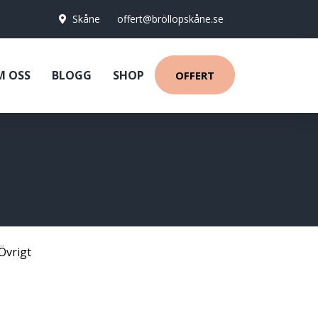
Skåne
offert@bröllopskåne.se
M OSS
BLOGG
SHOP
OFFERT
Övrigt