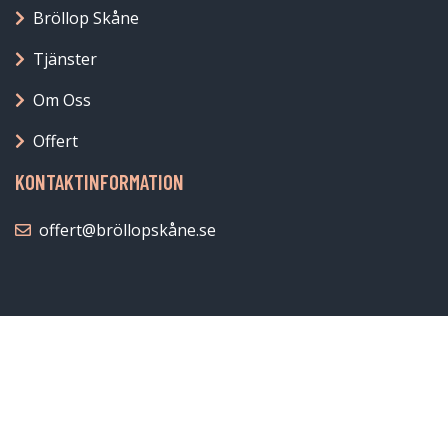
Bröllop Skåne
Tjänster
Om Oss
Offert
KONTAKTINFORMATION
offert@bröllopskåne.se
© 2026 Bröllop Skåne
Blogg
Kontakt
Villkor
Personuppgiftspolicy
Webbplatskarta