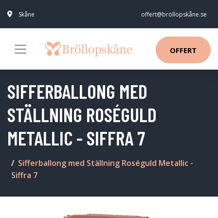
Skåne
offert@bröllopskåne.se
OFFERT
SIFFERBALLONG MED
STÄLLNING ROSÉGULD
METALLIC - SIFFRA 7
Sifferballong med Ställning Roséguld Metallic -
Siffra 7