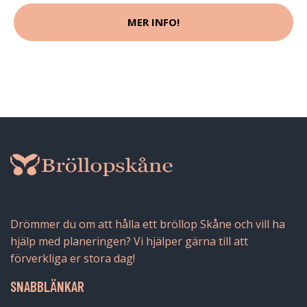
MER INFO!
Drömmer du om att hålla ett bröllop Skåne och vill ha
hjälp med planeringen? Vi hjälper gärna till att
förverkliga er stora dag!
SNABBLÄNKAR