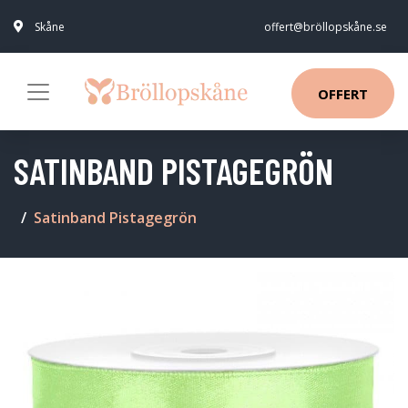
Skåne
offert@bröllopskåne.se
OFFERT
SATINBAND PISTAGEGRÖN
Satinband Pistagegrön