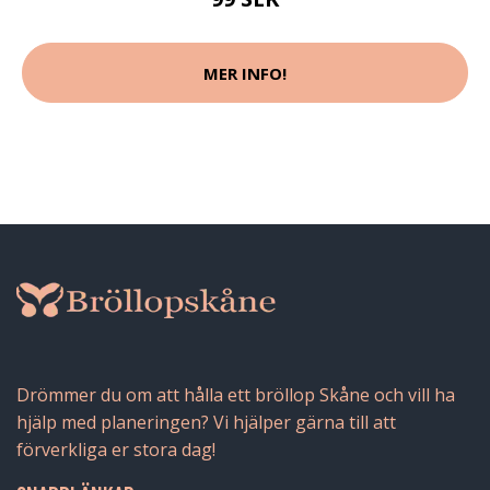
MER INFO!
Drömmer du om att hålla ett bröllop Skåne och vill ha
hjälp med planeringen? Vi hjälper gärna till att
förverkliga er stora dag!