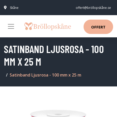
Skåne
offert@bröllopskåne.se
OFFERT
SATINBAND LJUSROSA - 100
MM X 25 M
Satinband Ljusrosa - 100 mm x 25 m