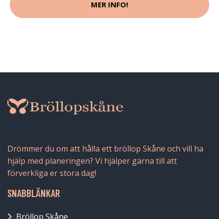
MER INFO!
Drömmer du om att hålla ett bröllop Skåne och vill ha
hjälp med planeringen? Vi hjälper gärna till att
förverkliga er stora dag!
SNABBLÄNKAR
Bröllop Skåne