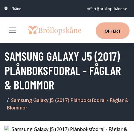
Skåne
offert@bröllopskåne.se
OFFERT
SAMSUNG GALAXY J5 (2017)
PLÅNBOKSFODRAL - FÅGLAR
& BLOMMOR
Samsung Galaxy J5 (2017) Plånboksfodral - Fåglar &
Blommor