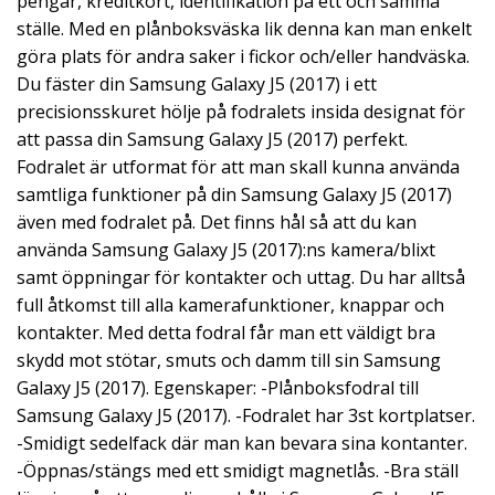
pengar, kreditkort, identifikation på ett och samma
ställe. Med en plånboksväska lik denna kan man enkelt
göra plats för andra saker i fickor och/eller handväska.
Du fäster din Samsung Galaxy J5 (2017) i ett
precisionsskuret hölje på fodralets insida designat för
att passa din Samsung Galaxy J5 (2017) perfekt.
Fodralet är utformat för att man skall kunna använda
samtliga funktioner på din Samsung Galaxy J5 (2017)
även med fodralet på. Det finns hål så att du kan
använda Samsung Galaxy J5 (2017):ns kamera/blixt
samt öppningar för kontakter och uttag. Du har alltså
full åtkomst till alla kamerafunktioner, knappar och
kontakter. Med detta fodral får man ett väldigt bra
skydd mot stötar, smuts och damm till sin Samsung
Galaxy J5 (2017). Egenskaper: -Plånboksfodral till
Samsung Galaxy J5 (2017). -Fodralet har 3st kortplatser.
-Smidigt sedelfack där man kan bevara sina kontanter.
-Öppnas/stängs med ett smidigt magnetlås. -Bra ställ