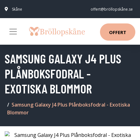
Skåne
offert@bröllopskåne.se
OFFERT
SAMSUNG GALAXY J4 PLUS
PLÅNBOKSFODRAL -
EXOTISKA BLOMMOR
Samsung Galaxy J4 Plus Plånboksfodral - Exotiska
Blommor