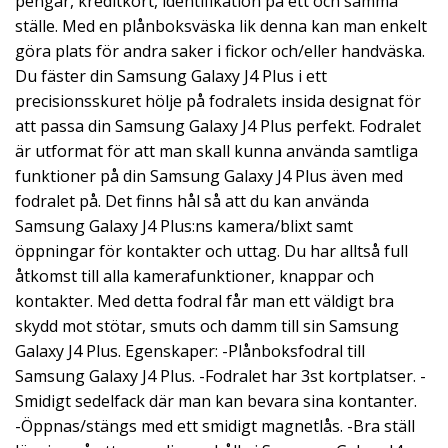
pengar, kreditkort, identifikation på ett och samma
ställe. Med en plånboksväska lik denna kan man enkelt
göra plats för andra saker i fickor och/eller handväska.
Du fäster din Samsung Galaxy J4 Plus i ett
precisionsskuret hölje på fodralets insida designat för
att passa din Samsung Galaxy J4 Plus perfekt. Fodralet
är utformat för att man skall kunna använda samtliga
funktioner på din Samsung Galaxy J4 Plus även med
fodralet på. Det finns hål så att du kan använda
Samsung Galaxy J4 Plus:ns kamera/blixt samt
öppningar för kontakter och uttag. Du har alltså full
åtkomst till alla kamerafunktioner, knappar och
kontakter. Med detta fodral får man ett väldigt bra
skydd mot stötar, smuts och damm till sin Samsung
Galaxy J4 Plus. Egenskaper: -Plånboksfodral till
Samsung Galaxy J4 Plus. -Fodralet har 3st kortplatser. -
Smidigt sedelfack där man kan bevara sina kontanter.
-Öppnas/stängs med ett smidigt magnetlås. -Bra ställ