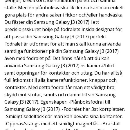
pengar, kreditkort, identifikation på ett och samma
ställe. Med en plånboksväska lik denna kan man enkelt
göra plats för andra saker i fickor och/eller handväska.
Du fäster din Samsung Galaxy J3 (2017) i ett
precisionsskuret hölje på fodralets insida designat för
att passa din Samsung Galaxy J3 (2017) perfekt.
Fodralet är utformat för att man skall kunna använda
samtliga funktioner på din Samsung Galaxy J3 (2017)
även med fodralet på. Det finns hål så att du kan
använda Samsung Galaxy J3 (2017):ns kamera/blixt
samt öppningar för kontakter och uttag. Du har alltså
full åtkomst till alla kamerafunktioner, knappar och
kontakter. Med detta fodral får man ett väldigt bra
skydd mot stötar, smuts och damm till sin Samsung
Galaxy J3 (2017). Egenskaper: -Plånboksfodral till
Samsung Galaxy J3 (2017). -Fodralet har 3st kortplatser.
-Smidigt sedelfack där man kan bevara sina kontanter.
-Öppnas/stängs med ett smidigt magnetlås. -Bra ställ