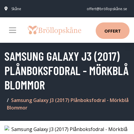
Skåne
offert@bröllopskåne.se
OFFERT
SAMSUNG GALAXY J3 (2017)
PLÅNBOKSFODRAL - MÖRKBLÅ
BLOMMOR
Samsung Galaxy J3 (2017) Plånboksfodral - Mörkblå
Blommor