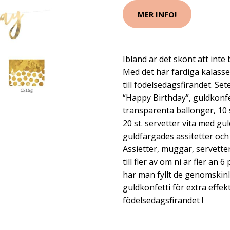
MER INFO!
Ibland är det skönt att inte
Med det här färdiga kalass
till födelsedagsfirandet. Sete
“Happy Birthday”, guldkonfett
transparenta ballonger, 10 
20 st. servetter vita med gul
guldfärgades assitetter och
Assietter, muggar, servette
till fler av om ni är fler än 
har man fyllt de genomskinl
guldkonfetti för extra effekt. 
födelsedagsfirandet !