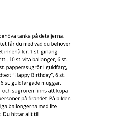
 behöva tänka på detaljerna.
etet får du med vad du behöver
t innehåller: 1 st. girlang
i, 10 st. vita ballonger, 6 st.
st. papperssugrör i guldfärg,
dtext “Happy Birthday”, 6 st.
 6 st. guldfärgade muggar.
r och sugrören finns att köpa
6 personer på firandet. På bilden
iga ballongerna med lite
Du hittar allt till