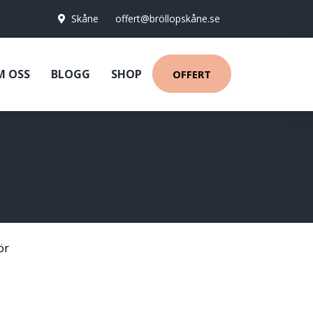
Skåne
offert@bröllopskåne.se
M OSS
BLOGG
SHOP
OFFERT
ör