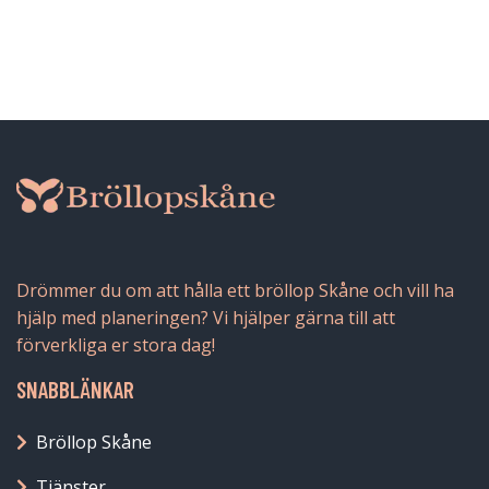
Drömmer du om att hålla ett bröllop Skåne och vill ha
hjälp med planeringen? Vi hjälper gärna till att
förverkliga er stora dag!
SNABBLÄNKAR
Bröllop Skåne
Tjänster