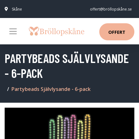
Skåne
offert@bröllopskåne.se
OFFERT
PARTYBEADS SJÄLVLYSANDE
- 6-PACK
Partybeads Självlysande - 6-pack