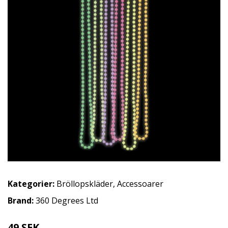
Kategorier:
Bröllopskläder
,
Accessoarer
Brand:
360 Degrees Ltd
49 SEK