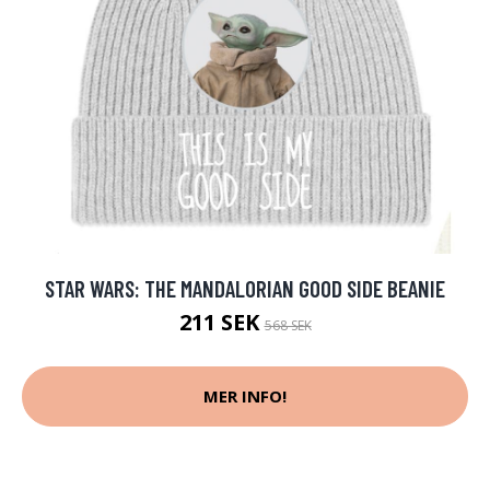
STAR WARS: THE MANDALORIAN GOOD SIDE BEANIE
211 SEK
568 SEK
MER INFO!