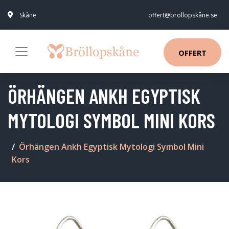
Skåne
offert@bröllopskåne.se
OFFERT
ÖRHÄNGEN ANKH EGYPTISK
MYTOLOGI SYMBOL MINI KORS
Örhängen Ankh Egyptisk Mytologi Symbol Mini
Kors