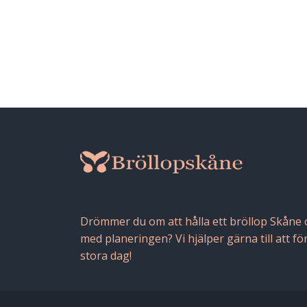
Drömmer du om att hålla ett bröllop Skåne oc
med planeringen? Vi hjälper gärna till att fö
stora dag!