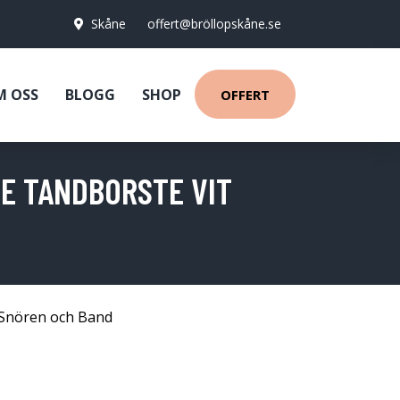
Skåne
offert@bröllopskåne.se
M OSS
BLOGG
SHOP
OFFERT
DE TANDBORSTE VIT
Snören och Band