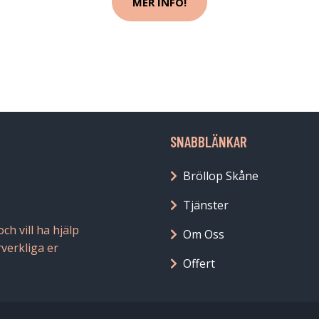
MER INFO!
SNABBLÄNKAR
Bröllop Skåne
Tjänster
h vill ha hjälp
Om Oss
rverkliga er
Offert