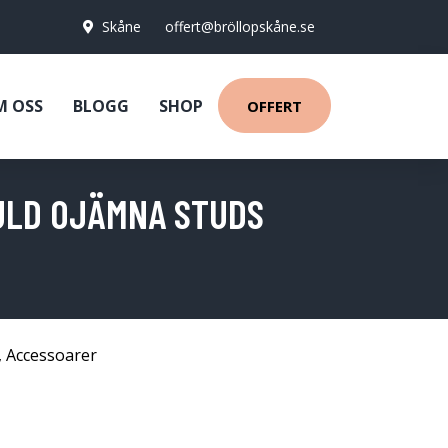
Skåne
offert@bröllopskåne.se
M OSS
BLOGG
SHOP
OFFERT
ULD OJÄMNA STUDS
,
Accessoarer