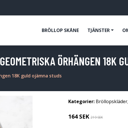
BRÖLLOP SKÅNE
TJÄNSTER
O
 -GEOMETRISKA ÖRHÄNGEN 18K G
ngen 18K guld ojämna studs
Kategorier:
Bröllopskläder
164 SEK
219 SEK