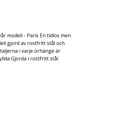
vår modell - Paris En tidlös men
l gjord av rostfritt stål och
etaljerna i varje örhänge är
llda Gjorda i rostfritt stål