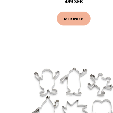
499 SEK
MER INFO!