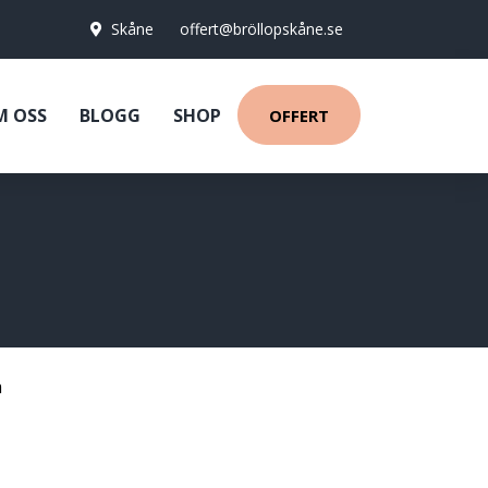
Skåne
offert@bröllopskåne.se
M OSS
BLOGG
SHOP
OFFERT
a