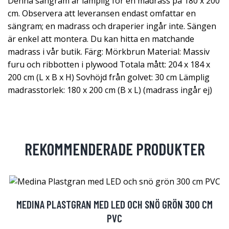
Denna sängram är lämplig för en madrass på 180 x 200
cm. Observera att leveransen endast omfattar en
sängram; en madrass och draperier ingår inte. Sängen
är enkel att montera. Du kan hitta en matchande
madrass i vår butik. Färg: Mörkbrun Material: Massiv
furu och ribbotten i plywood Totala mått: 204 x 184 x
200 cm (L x B x H) Sovhöjd från golvet: 30 cm Lämplig
madrasstorlek: 180 x 200 cm (B x L) (madrass ingår ej)
REKOMMENDERADE PRODUKTER
MEDINA PLASTGRAN MED LED OCH SNÖ GRÖN 300 CM
PVC