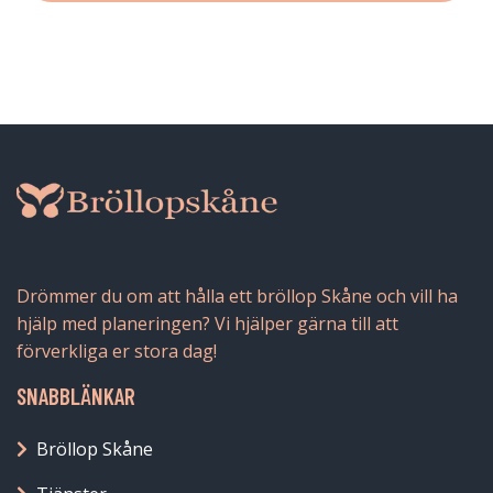
Drömmer du om att hålla ett bröllop Skåne och vill ha
hjälp med planeringen? Vi hjälper gärna till att
förverkliga er stora dag!
SNABBLÄNKAR
Bröllop Skåne