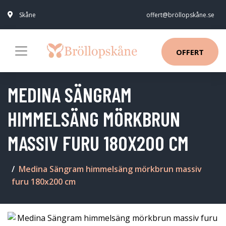
Skåne
offert@bröllopskåne.se
OFFERT
MEDINA SÄNGRAM
HIMMELSÄNG MÖRKBRUN
MASSIV FURU 180X200 CM
Medina Sängram himmelsäng mörkbrun massiv
furu 180x200 cm