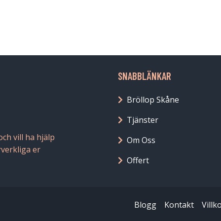
SNABBLÄNKAR
Bröllop Skåne
Tjänster
h vill ha hjälp
Om Oss
rverkliga er
Offert
Blogg
Kontakt
Villk