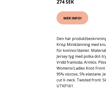
274 SEK
MER INFO!
Den här produktbeskrivning
Krisp Miniklänning med knu
för kvinnor/damer. Material:
Jersey tyg med polka dot-tr
Vridd framsida. Ärmlös. Pliss
Womens/Ladies Knot Front P
95% viscose, 5% elastane. Je
cut V-neck. Twisted front. Sl
UTKP161