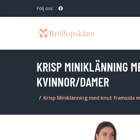
Följ oss:
KRISP MINIKLÄNNING M
KVINNOR/DAMER
Krisp Miniklänning med knut framsida m