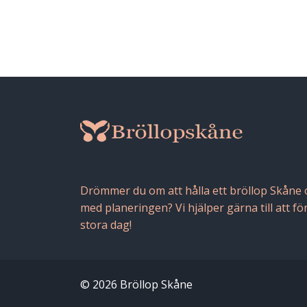
Drömmer du om att hålla ett bröllop Skåne oc
med planeringen? Vi hjälper gärna till att fö
stora dag!
© 2026 Bröllop Skåne