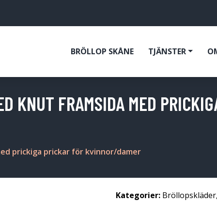
BRÖLLOP SKÅNE
TJÄNSTER
O
ED KNUT FRAMSIDA MED PRICKIG
ed prickiga prickar för kvinnor/damer
Kategorier:
Bröllopskläder