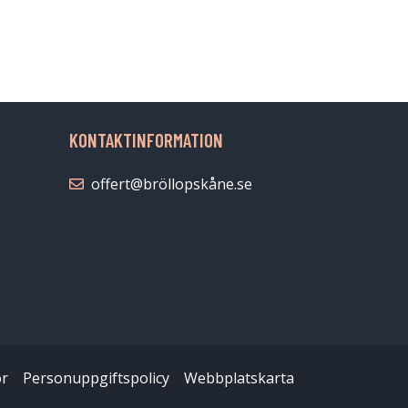
KONTAKTINFORMATION
offert@bröllopskåne.se
or
Personuppgiftspolicy
Webbplatskarta