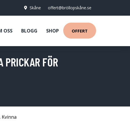
Skåne
offert@bröllopskåne.se
M OSS
BLOGG
SHOP
OFFERT
A PRICKAR FÖR
,
Kvinna