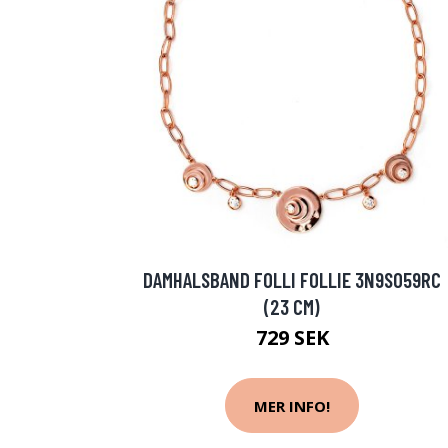
DAMHALSBAND FOLLI FOLLIE 3N9S059RC
(23 CM)
729 SEK
MER INFO!