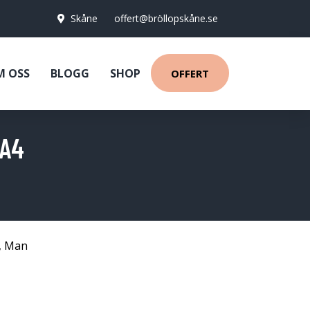
Skåne
offert@bröllopskåne.se
M OSS
BLOGG
SHOP
OFFERT
2A4
,
Man