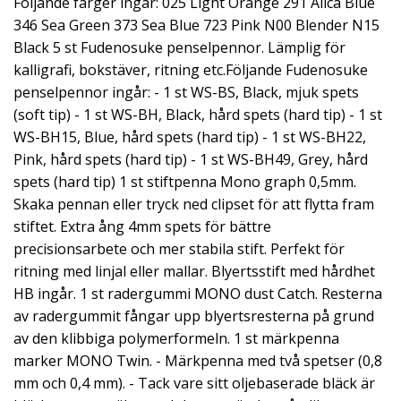
Följande färger ingår: 025 Light Orange 291 Alica Blue
346 Sea Green 373 Sea Blue 723 Pink N00 Blender N15
Black 5 st Fudenosuke penselpennor. Lämplig för
kalligrafi, bokstäver, ritning etc.Följande Fudenosuke
penselpennor ingår: - 1 st WS-BS, Black, mjuk spets
(soft tip) - 1 st WS-BH, Black, hård spets (hard tip) - 1 st
WS-BH15, Blue, hård spets (hard tip) - 1 st WS-BH22,
Pink, hård spets (hard tip) - 1 st WS-BH49, Grey, hård
spets (hard tip) 1 st stiftpenna Mono graph 0,5mm.
Skaka pennan eller tryck ned clipset för att flytta fram
stiftet. Extra ång 4mm spets för bättre
precisionsarbete och mer stabila stift. Perfekt för
ritning med linjal eller mallar. Blyertsstift med hårdhet
HB ingår. 1 st radergummi MONO dust Catch. Resterna
av radergummit fångar upp blyertsresterna på grund
av den klibbiga polymerformeln. 1 st märkpenna
marker MONO Twin. - Märkpenna med två spetser (0,8
mm och 0,4 mm). - Tack vare sitt oljebaserade bläck är