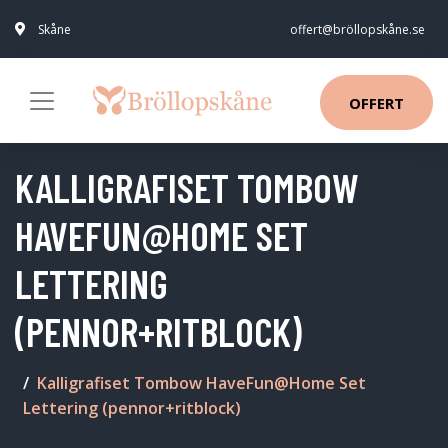
Skåne
offert@bröllopskåne.se
OFFERT
KALLIGRAFISET TOMBOW
HAVEFUN@HOME SET
LETTERING
(PENNOR+RITBLOCK)
Kalligrafiset Tombow HaveFun@Home Set
Lettering (pennor+ritblock)