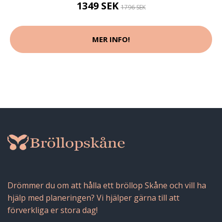
1349 SEK
1796 SEK
MER INFO!
Drömmer du om att hålla ett bröllop Skåne och vill ha
hjälp med planeringen? Vi hjälper gärna till att
förverkliga er stora dag!