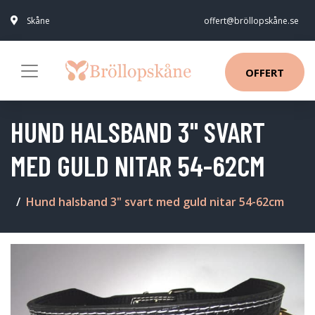
Skåne
offert@bröllopskåne.se
OFFERT
HUND HALSBAND 3" SVART
MED GULD NITAR 54-62CM
Hund halsband 3" svart med guld nitar 54-62cm