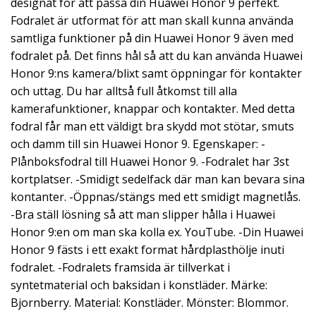
designat för att passa din Huawei Honor 9 perfekt.
Fodralet är utformat för att man skall kunna använda
samtliga funktioner på din Huawei Honor 9 även med
fodralet på. Det finns hål så att du kan använda Huawei
Honor 9:ns kamera/blixt samt öppningar för kontakter
och uttag. Du har alltså full åtkomst till alla
kamerafunktioner, knappar och kontakter. Med detta
fodral får man ett väldigt bra skydd mot stötar, smuts
och damm till sin Huawei Honor 9. Egenskaper: -
Plånboksfodral till Huawei Honor 9. -Fodralet har 3st
kortplatser. -Smidigt sedelfack där man kan bevara sina
kontanter. -Öppnas/stängs med ett smidigt magnetlås.
-Bra ställ lösning så att man slipper hålla i Huawei
Honor 9:en om man ska kolla ex. YouTube. -Din Huawei
Honor 9 fästs i ett exakt format hårdplasthölje inuti
fodralet. -Fodralets framsida är tillverkat i
syntetmaterial och baksidan i konstläder. Märke:
Bjornberry. Material: Konstläder. Mönster: Blommor.