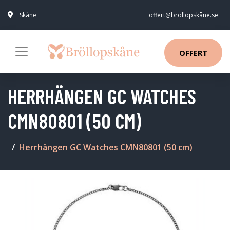
Skåne
offert@bröllopskåne.se
OFFERT
HERRHÄNGEN GC WATCHES
CMN80801 (50 CM)
Herrhängen GC Watches CMN80801 (50 cm)