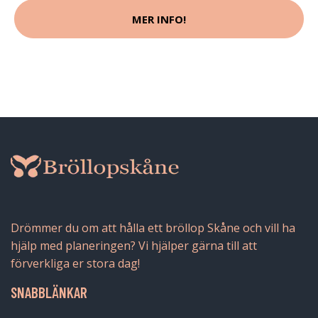
MER INFO!
Drömmer du om att hålla ett bröllop Skåne och vill ha
hjälp med planeringen? Vi hjälper gärna till att
förverkliga er stora dag!
SNABBLÄNKAR