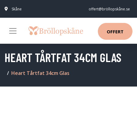
Skåne
offert@bröllopskåne.se
OFFERT
HEART TÅRTFAT 34CM GLAS
Heart Tårtfat 34cm Glas