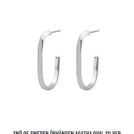
SNÖ OF SWEDEN ÖRHÄNGEN AGATHA OVAL SILVER