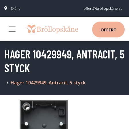
Skåne
offert@bröllopskåne.se
OFFERT
HAGER 10429949, ANTRACIT, 5
STYCK
Hager 10429949, Antracit, 5 styck