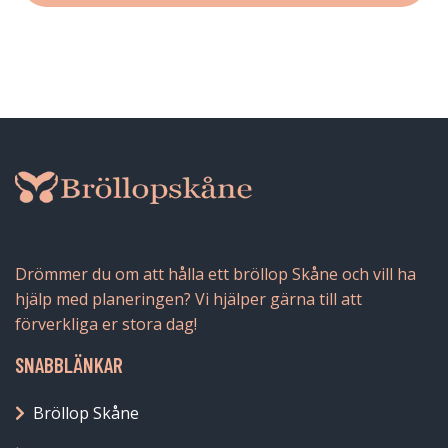
Drömmer du om att hålla ett bröllop Skåne och vill ha
hjälp med planeringen? Vi hjälper gärna till att
förverkliga er stora dag!
SNABBLÄNKAR
Bröllop Skåne