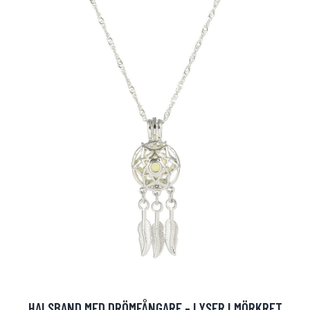
HALSBAND MED DRÖMFÅNGARE - LYSER I MÖRKRET