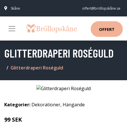
Skåne
offert@bröllopskåne.se
OFFERT
GLITTERDRAPERI ROSÉGULD
Glitterdraperi Roséguld
Kategorier:
Dekorationer
,
Hängande
99 SEK