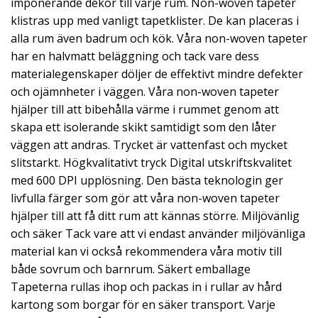
imponerande dekor till varje rum. Non-woven tapeter
klistras upp med vanligt tapetklister. De kan placeras i
alla rum även badrum och kök. Våra non-woven tapeter
har en halvmatt beläggning och tack vare dess
materialegenskaper döljer de effektivt mindre defekter
och ojämnheter i väggen. Våra non-woven tapeter
hjälper till att bibehålla värme i rummet genom att
skapa ett isolerande skikt samtidigt som den låter
väggen att andras. Trycket är vattenfast och mycket
slitstarkt. Högkvalitativt tryck Digital utskriftskvalitet
med 600 DPI upplösning. Den bästa teknologin ger
livfulla färger som gör att våra non-woven tapeter
hjälper till att få ditt rum att kännas större. Miljövänlig
och säker Tack vare att vi endast använder miljövänliga
material kan vi också rekommendera våra motiv till
både sovrum och barnrum. Säkert emballage
Tapeterna rullas ihop och packas in i rullar av hård
kartong som borgar för en säker transport. Varje