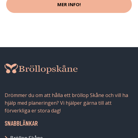
MER INFO!
Drömmer du om att hålla ett bröllop Skåne och vill ha
hjälp med planeringen? Vi hjälper gärna till att
förverkliga er stora dag!
SNABBLÄNKAR
Bröllop Skåne