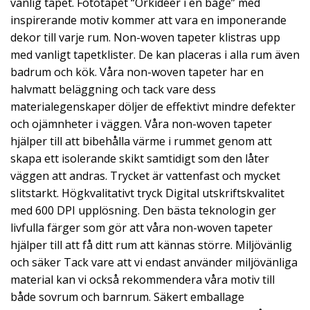
vanlig tapet. Fototapet “Orkidéer i en båge” med
inspirerande motiv kommer att vara en imponerande
dekor till varje rum. Non-woven tapeter klistras upp
med vanligt tapetklister. De kan placeras i alla rum även
badrum och kök. Våra non-woven tapeter har en
halvmatt beläggning och tack vare dess
materialegenskaper döljer de effektivt mindre defekter
och ojämnheter i väggen. Våra non-woven tapeter
hjälper till att bibehålla värme i rummet genom att
skapa ett isolerande skikt samtidigt som den låter
väggen att andras. Trycket är vattenfast och mycket
slitstarkt. Högkvalitativt tryck Digital utskriftskvalitet
med 600 DPI upplösning. Den bästa teknologin ger
livfulla färger som gör att våra non-woven tapeter
hjälper till att få ditt rum att kännas större. Miljövänlig
och säker Tack vare att vi endast använder miljövänliga
material kan vi också rekommendera våra motiv till
både sovrum och barnrum. Säkert emballage