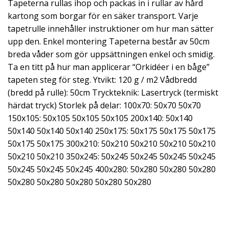
Tapeterna rullas ihop och packas in i rullar av hård
kartong som borgar för en säker transport. Varje
tapetrulle innehåller instruktioner om hur man sätter
upp den. Enkel montering Tapeterna består av 50cm
breda våder som gör uppsättningen enkel och smidig.
Ta en titt på hur man applicerar “Orkidéer i en båge”
tapeten steg för steg. Ytvikt: 120 g / m2 Vådbredd
(bredd på rulle): 50cm Tryckteknik: Lasertryck (termiskt
härdat tryck) Storlek på delar: 100x70: 50x70 50x70
150x105: 50x105 50x105 50x105 200x140: 50x140
50x140 50x140 50x140 250x175: 50x175 50x175 50x175
50x175 50x175 300x210: 50x210 50x210 50x210 50x210
50x210 50x210 350x245: 50x245 50x245 50x245 50x245
50x245 50x245 50x245 400x280: 50x280 50x280 50x280
50x280 50x280 50x280 50x280 50x280