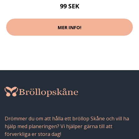
99 SEK
MER INFO!
Drömmer du om att hålla ett bröllop Skåne och vill ha
hjälp med planeringen? Vi hjälper gärna till att
förverkliga er stora dag!