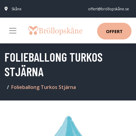
Skåne
offert@bröllopskåne.se
OFFERT
FOLIEBALLONG TURKOS
STJÄRNA
Folieballong Turkos Stjärna