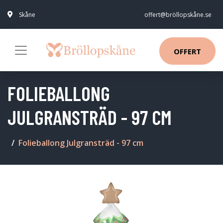
Skåne
offert@bröllopskåne.se
OFFERT
FOLIEBALLONG
JULGRANSTRÄD - 97 CM
Folieballong Julgransträd - 97 cm