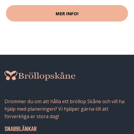
MER INFO!
Drömmer du om att hålla ett bröllop Skåne och vill ha
hjälp med planeringen? Vi hjälper gärna till att
förverkliga er stora dag!
SNABBLÄNKAR