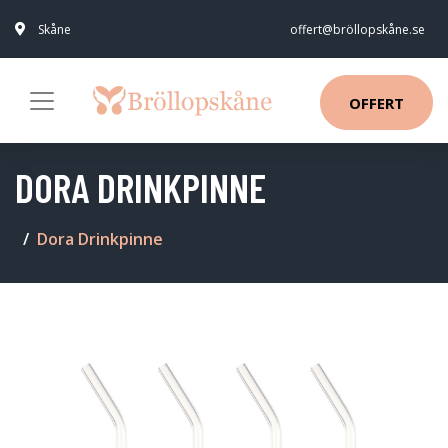
Skåne
offert@bröllopskåne.se
OFFERT
DORA DRINKPINNE
Dora Drinkpinne