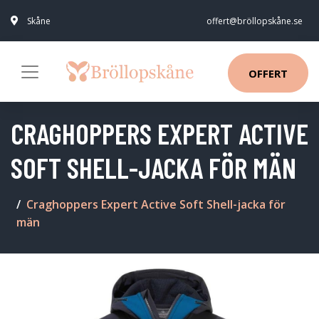
Skåne
offert@bröllopskåne.se
OFFERT
CRAGHOPPERS EXPERT ACTIVE
SOFT SHELL-JACKA FÖR MÄN
Craghoppers Expert Active Soft Shell-jacka för
män