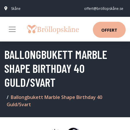
Skåne
offert@bröllopskåne.se
OFFERT
BALLONGBUKETT MARBLE
SHAPE BIRTHDAY 40
GULD/SVART
Ballongbukett Marble Shape Birthday 40
Guld/Svart