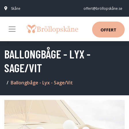
Skåne
offert@bröllopskåne.se
OFFERT
BALLONGBÅGE - LYX -
SAGE/VIT
Ballongbåge - Lyx - Sage/Vit