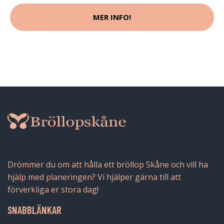
MER INFO!
Drömmer du om att hålla ett bröllop Skåne och vill ha
hjälp med planeringen? Vi hjälper gärna till att
förverkliga er stora dag!
SNABBLÄNKAR