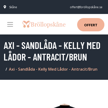
Skåne
offert@bröllopskåne.se
OFFERT
AXI - SANDLÅDA - KELLY MED
LÅDOR - ANTRACIT/BRUN
Axi - Sandlåda - Kelly Med Lådor - Antracit/Brun