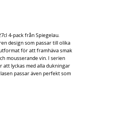
cl 4-pack från Spiegelau.
ilren design som passar till olika
 utformat för att framhäva smak
h mousserande vin. I serien
ör att lyckas med alla dukningar
asen passar även perfekt som