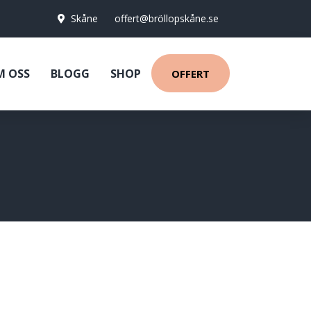
Skåne
offert@bröllopskåne.se
M OSS
BLOGG
SHOP
OFFERT