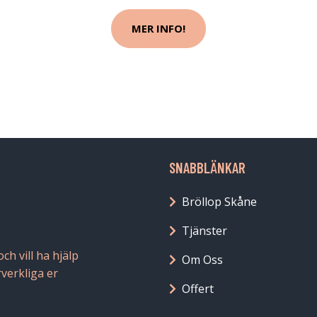
MER INFO!
SNABBLÄNKAR
Bröllop Skåne
Tjänster
h vill ha hjälp
Om Oss
rverkliga er
Offert