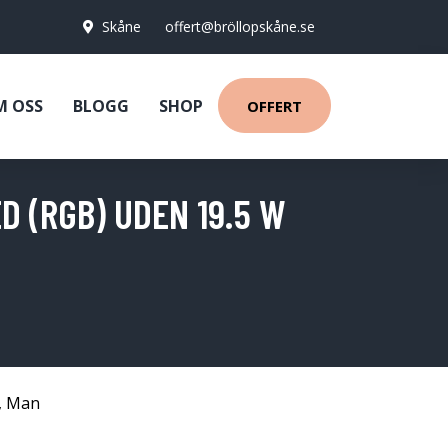
Skåne
offert@bröllopskåne.se
M OSS
BLOGG
SHOP
OFFERT
 (RGB) UDEN 19.5 W
,
Man