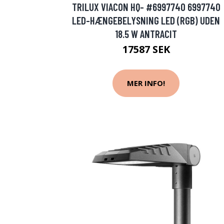
TRILUX VIACON HQ- #6997740 6997740
LED-HÆNGEBELYSNING LED (RGB) UDEN
18.5 W ANTRACIT
17587 SEK
MER INFO!