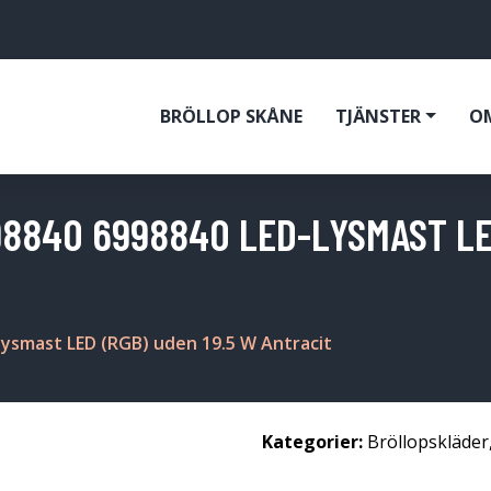
BRÖLLOP SKÅNE
TJÄNSTER
O
98840 6998840 LED-LYSMAST LED
lysmast LED (RGB) uden 19.5 W Antracit
Kategorier:
Bröllopskläder