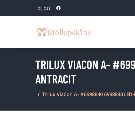
Följ oss:
TRILUX VIACON A- #69
ANTRACIT
Trilux ViaCon A- #6998840 6998840 LED-