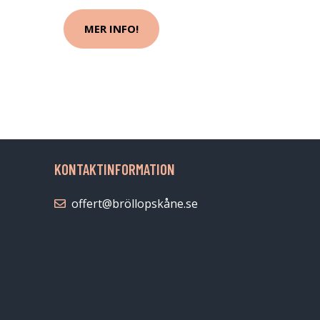
MER INFO!
KONTAKTINFORMATION
offert@bröllopskåne.se