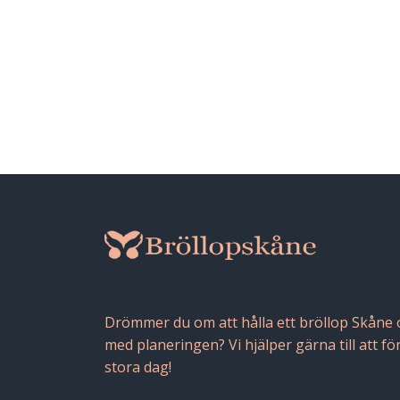
Drömmer du om att hålla ett bröllop Skåne oc
med planeringen? Vi hjälper gärna till att fö
stora dag!