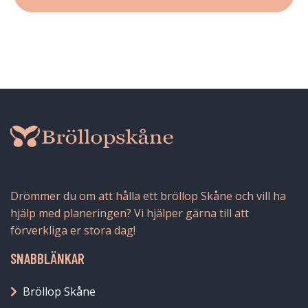
Drömmer du om att hålla ett bröllop Skåne och vill ha
hjälp med planeringen? Vi hjälper gärna till att
förverkliga er stora dag!
SNABBLÄNKAR
Bröllop Skåne