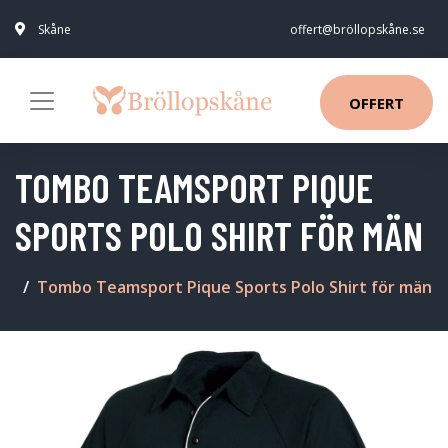
Skåne
offert@bröllopskåne.se
OFFERT
TOMBO TEAMSPORT PIQUE
SPORTS POLO SHIRT FÖR MÄN
Tombo Teamsport Pique Sports Polo Shirt för män