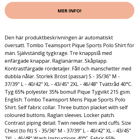
MER INFO!
Den här produktbeskrivningen är automatiskt
översatt. Tombo Teamsport Pique Sports Polo Shirt för
män. Självständig tygkrage. Tre knappslå med
enfärgade knappar. Raglanärmar. Skåplapp.
Kontrastfärgade rördetaljer. Fåll och manschetter med
dubbla nålar. Storlek Bröst (passar) S - 35/36" M -
37/39" L - 40/42" XL - 43/45" 2XL - 46/48" Tvättråd 40°C.
Tyg 65% polyester 35% bomull Pique Tygvikt 215 gsm.
English: Tombo Teamsport Mens Pique Sports Polo
Shirt. Self fabric collar. Three button placket with self
coloured buttons. Raglan sleeves. Locker patch.
Contrast piping detail. Twin needle hem and cuffs. Size
Chest (to fit) S - 35/36" M - 37/39" L - 40/42" XL - 43/45"
2XL - 46/48" Wash Instructions 40°C. Fabric 65%