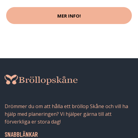
MER INFO!
Drömmer du om att hålla ett bröllop Skåne och vill ha
hjälp med planeringen? Vi hjälper gärna till att
förverkliga er stora dag!
SNABBLÄNKAR