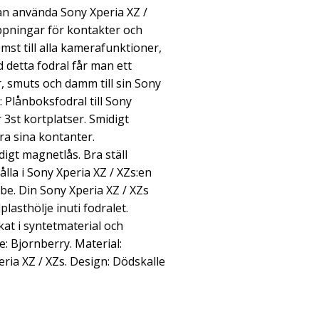
kan använda Sony Xperia XZ /
ppningar för kontakter och
omst till alla kamerafunktioner,
detta fodral får man ett
r, smuts och damm till sin Sony
 Plånboksfodral till Sony
r 3st kortplatser. Smidigt
ra sina kontanter.
igt magnetlås. Bra ställ
ålla i Sony Xperia XZ / XZs:en
e. Din Sony Xperia XZ / XZs
plasthölje inuti fodralet.
rkat i syntetmaterial och
: Bjornberry. Material:
eria XZ / XZs. Design: Dödskalle