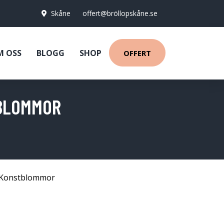
Skåne
offert@bröllopskåne.se
M OSS
BLOGG
SHOP
OFFERT
 BLOMMOR
Konstblommor