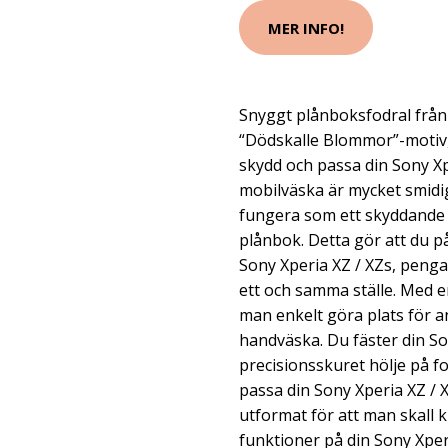
MER INFO!
Snyggt plånboksfodral från
“Dödskalle Blommor”-motiv, 
skydd och passa din Sony Xp
mobilväska är mycket smidi
fungera som ett skyddande 
plånbok. Detta gör att du på
Sony Xperia XZ / XZs, pengar
ett och samma ställe. Med 
man enkelt göra plats för an
handväska. Du fäster din Son
precisionsskuret hölje på fo
passa din Sony Xperia XZ / X
utformat för att man skall
funktioner på din Sony Xper