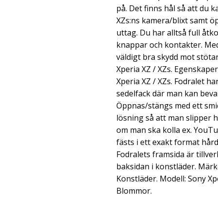
på. Det finns hål så att du 
XZs:ns kamera/blixt samt ö
uttag. Du har alltså full åtk
knappar och kontakter. Med 
väldigt bra skydd mot stöta
Xperia XZ / XZs. Egenskaper:
Xperia XZ / XZs. Fodralet ha
sedelfack där man kan beva
Öppnas/stängs med ett smid
lösning så att man slipper h
om man ska kolla ex. YouTub
fästs i ett exakt format hård
Fodralets framsida är tillve
baksidan i konstläder. Märke
Konstläder. Modell: Sony Xp
Blommor.