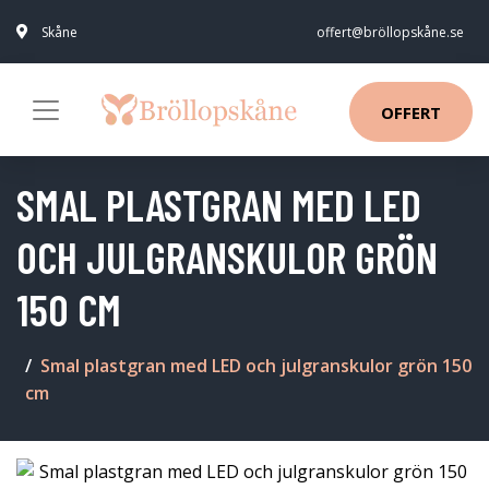
Skåne
offert@bröllopskåne.se
OFFERT
SMAL PLASTGRAN MED LED
OCH JULGRANSKULOR GRÖN
150 CM
Smal plastgran med LED och julgranskulor grön 150
cm