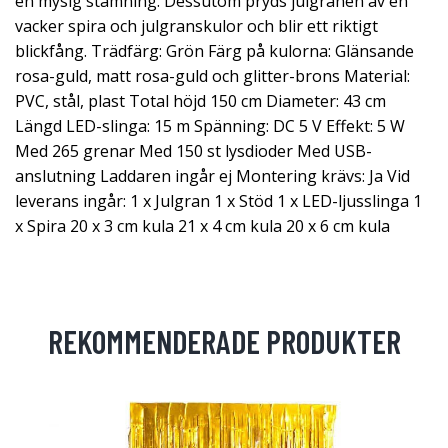
en mysig stämning. Dessutom pryds julgranen av en
vacker spira och julgranskulor och blir ett riktigt
blickfång. Trädfärg: Grön Färg på kulorna: Glänsande
rosa-guld, matt rosa-guld och glitter-brons Material:
PVC, stål, plast Total höjd 150 cm Diameter: 43 cm
Längd LED-slinga: 15 m Spänning: DC 5 V Effekt: 5 W
Med 265 grenar Med 150 st lysdioder Med USB-
anslutning Laddaren ingår ej Montering krävs: Ja Vid
leverans ingår: 1 x Julgran 1 x Stöd 1 x LED-ljusslinga 1
x Spira 20 x 3 cm kula 21 x 4 cm kula 20 x 6 cm kula
REKOMMENDERADE PRODUKTER