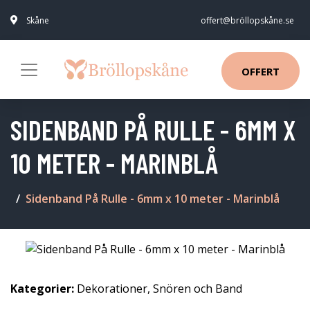
Skåne
offert@bröllopskåne.se
OFFERT
SIDENBAND PÅ RULLE - 6MM X
10 METER - MARINBLÅ
Sidenband På Rulle - 6mm x 10 meter - Marinblå
Kategorier:
Dekorationer
,
Snören och Band