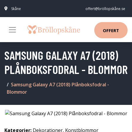
Skåne
offert@bröllopskåne.se
OFFERT
SAMSUNG GALAXY A7 (2018)
PLÅNBOKSFODRAL - BLOMMOR
Samsung Galaxy A7 (2018) Plånboksfodral -
Blommor
Kategorier:
Dekorationer
,
Konstblommor