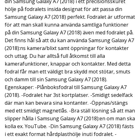
din Samsung Galaxy A7 (2018) i ett precisionsskuret
hölje på fodralets insida designat för att passa din
Samsung Galaxy A7 (2018) perfekt. Fodralet är utformat
för att man skall kunna använda samtliga funktioner
på din Samsung Galaxy A7 (2018) även med fodralet på.
Det finns hål så att du kan använda Samsung Galaxy A7
(2018):ns kamera/blixt samt öppningar för kontakter
och uttag. Du har alltså full åtkomst till alla
kamerafunktioner, knappar och kontakter. Med detta
fodral får man ett väldigt bra skydd mot stötar, smuts
och damm till sin Samsung Galaxy A7 (2018).
Egenskaper: -Plånboksfodral till Samsung Galaxy A7
(2018). -Fodralet har 3st kortplatser. -Smidigt sedelfack
där man kan bevara sina kontanter. -Öppnas/stängs
med ett smidigt magnetlås. -Bra ställ lösning så att man
slipper hålla i Samsung Galaxy A7 (2018):en om man ska
kolla ex. YouTube. -Din Samsung Galaxy A7 (2018) fästs
i ett exakt format hårdplasthölje inuti fodralet. -